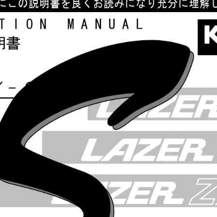
にこの説明書を良くお読みになり充分に理解
TIONMANUAL
明書
X‑S
ン