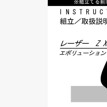
※組立てる前
INSTRUC
組立／取扱説
レーザーZ
エボリューショ