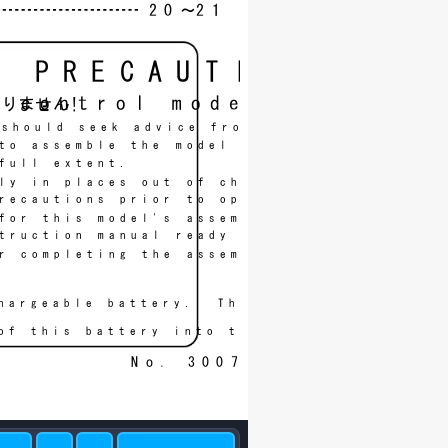
20〜21
YPRECAUTIONS
ocontrolmodelisnota
ありません!
shouldseekadvicefrompeoplehavingbu
toassemblethemodelcorrectlyandtop
fullextent.
lyinplacesoutofchildren'sreach!
recautionspriortooperatingthismodel
forthismodel'sassemblyandsafeopera
tructionmanualreadyathandforquick
rcompletingtheassembly.
hargeablebattery.Thebatteryisrecyc
ofthisbatteryintothemunicipalwaste
No.30075