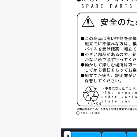
 SPAREPARTS
安全のた
●この商品は高い性能を発揮
 組立てに不慣れな方は、模
 バイスを受け確実に組立て
●小さい部品があるので、組
 かない所で必ず行ってくだ
●動かして楽しむ場所は万一
 してから責任をもってお楽
●組立てた後も、説明書がい
 保管してください。
・不要になったニカド
・Theprodu
undervari
stateand
Ni‑Cd
※製品改良のため、予告なく仕様を変更する場合
C
KYOSHO 2000