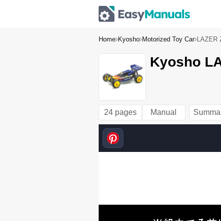
Home
Kyosho
Motorized Toy Car
LAZER 
Kyosho LA
24 pages
Manual
Summa