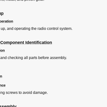
up
peration
 up, and operating the radio control system.
Component Identification
ion
nd checking all parts before assembly.
on
nce
ping screws to avoid damage.
Assembly