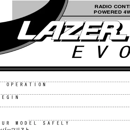
RADIO CONT
POWERED 4W
EV
ROPERATION
BEGIN
OURMODELSAFELY
ンパーツリスト