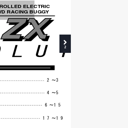
ROLLED ELECTRIC
D RACING BUGGY
OLUTI
2
2〜3
4〜5
6〜15
17〜19