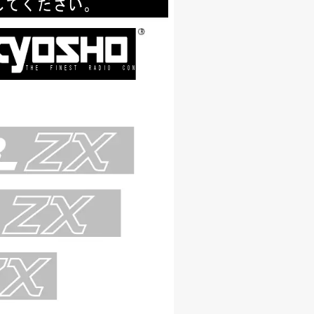
してください。
R
THEFINESTRADIOCONTROLMODELS