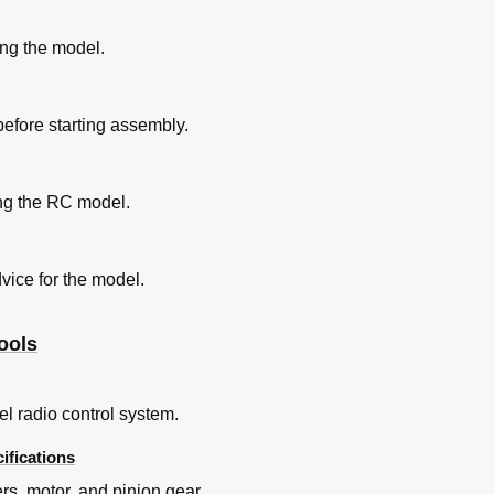
ing the model.
efore starting assembly.
ing the RC model.
vice for the model.
ools
l radio control system.
ifications
ers, motor, and pinion gear.