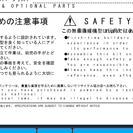
&OPTIONALPARTS
めの注意事項
SAFET
Thisradi
この無線操縦模型は玩具では
するように設計されています。
●
First‑timebuilders
型を良く知っている人にアド
 experienceinorder
てください。
 itsperformanceto
立て作業は、幼児の手がとど
●Assemblethiskiton
さい。
●Takeenoughsafetyp
の事故を考えて、安全を確認
 Youareresponsible
しみください。
●Alwayskeepthisins
つでも見られるように大切に
 reference,evenafte
バッテリーは、貴重な資源を守るために廃棄しないでリサイクル協力店へお持ち下さい。
ctyouhavepurchasedispoweredbyarec
ousnational/ 
locallaws,itmaybeillegaltodispose
があります。
SPECIFICATIONS  ARE  SUBJECT  TO  CHANGE  WITHOUT  NOTICE.