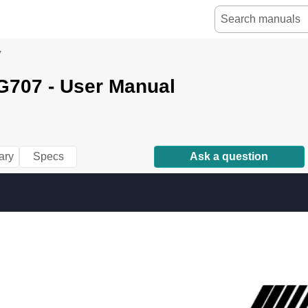
7
707 - User Manual
ary
Specs
Ask a question