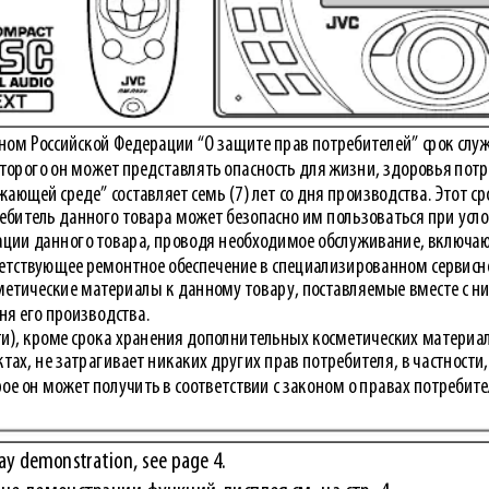
оном Российской Федерации “О защите прав потре 
бителей” срок слу
оторого он может представлять опасность для жизни, здоровья потр
ающей среде” составляет семь (7) лет со дня производства. Этот ср
ребитель данного товара может безопасно им пользоваться при усл
ации данного товара, проводя необходимое обслуживание, включа
етствующее ремонтное обеспечение в специализированном сервисн
етические материалы к данному товару, поставляе 
мые вместе с ни
дня его производства.
ти), кроме срока хранения дополнительных космети 
ческих материа
ах, не затрагивает никаких других прав потребителя, в частности,
рое он может получить в соответствии с законом о правах потребите
lay demonstration, see page 4.