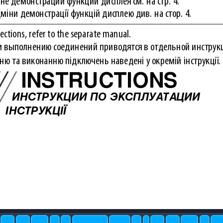
е демонстрации функций дисплея см. на стр. 4.
іни демонстрації функцій дисплею див. на стор. 4.
ections, refer to the separate manual.
 и выполнению соединений приводятся в отдельной инструк
ню та виконанню підключень наведені у окремій інструкції.
INSTRUCTIONS
ИНСТРУКЦИИ ПО ЭКСПЛУАТАЦИИ
ІНСТРУКЦІЇ
d   1
d
d
1