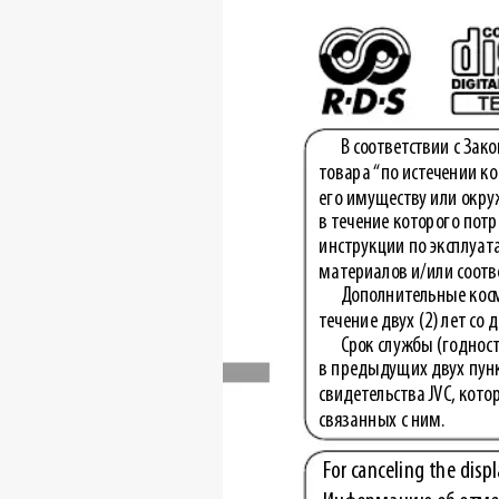
В соответствии с Зак
товара “по истечении к
его имуществу или окруж
в течение которого пот
ин 
струк 
ции по эксплуат
материалов и/или соотв
Дополнительные косм
течение двух (2) лет со 
Срок службы (годнос
в предыдущих двух пункт
свидетельства JVC, кото
связанных с ним.
For canceling the disp