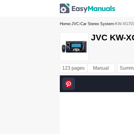
Home
JVC
Car Stereo System
KW-XG70
JVC KW-XG
123 pages
Manual
Summ