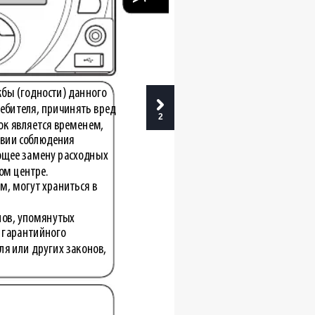
жбы (годности) данного 
ебителя, причинять вред 
2
ок является временем, 
овии соблюдения 
ющее замену расходных 
ом центре.
м, могут храниться в 
лов, упомянутых 
 гарантийного 
ля или других законов, 