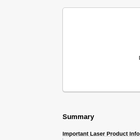
Bluetooth Settings
Maintenance
More about this Unit
Troubleshooting
Specifications
Основные Операции
Прослушивание Радио
Операции С Дисками
Прослушивание Тюнера DAB
Общие Настройки - PSM
Настройки Bluetooth
Дополнительная Информация О 
Устранение Проблем
Технические Характеристики
Основні Функції
Прослуховування Радіо
Summary
Пошук Та Усунення Несправносте
Important Laser Product Inf