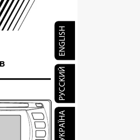
ENGLISH
В
РУCCKИЙ
УКРАЇНА