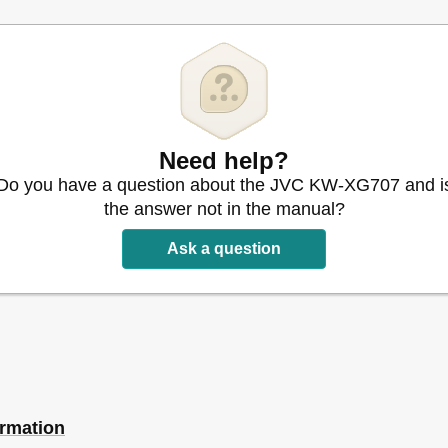
Need help?
Do you have a question about the JVC KW-XG707 and i
the answer not in the manual?
Ask a question
Приемнике
й
ormation