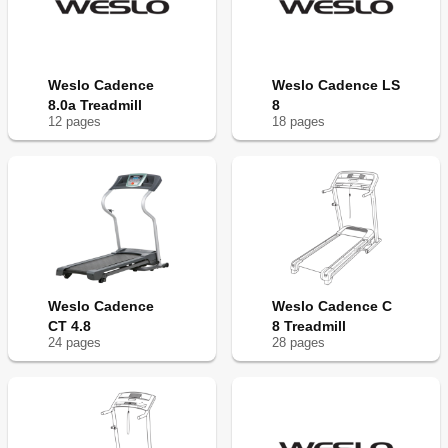
Weslo Cadence
Weslo Cadence LS
8.0a Treadmill
8
12
page
s
18
page
s
Weslo Cadence
Weslo Cadence C
CT 4.8
8 Treadmill
24
page
s
28
page
s