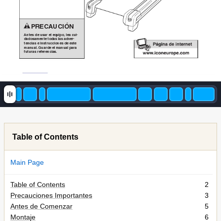
PRECAUCIÓN
Antes de usar el equipo, lea cui-
dadosamente todas las adver-
tencias e instrucciones de este
manual. Guarde el manual para 
futuras referencias.
Table of Contents
Main Page
Table of Contents
2
Precauciones Importantes
3
Antes de Comenzar
5
Montaje
6