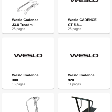
Weslo Cadence
Weslo CADENCE
J3.8 Treadmill
CT 5.8
28
page
s
28
page
s
WLTL27308.1
Weslo Cadence
Weslo Cadence
300
920
16
page
s
11
page
s