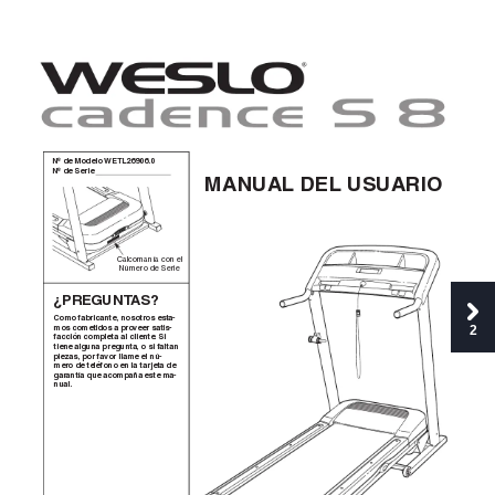
Nº de Modelo WETL26906.0 
Nº de Serie 
MANUAL DEL USUARIO
Calcomanía con el
Número de Serie
¿PREGUNT
AS?
Como fabricante, nosotros esta-
2
mos cometidos a proveer satis-
facción completa al cliente. Si
tiene alguna pregunta, o si faltan
piezas, por favor llame el nú-
mero de teléfono en la tarjeta de
garantía que acompaña este ma-
nual.