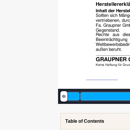
Herstellererk
Inhalt der Herste
Sollten sich Mäng
vertriebenen, dur
Fa. Graupner Gm
Gegenstand.  
Rechte aus diese
Beeinträchtigun
Wettbewerbsbedi
außen beruht. 
GRAUPNER G
Keine Haftung für Dru
Table of Contents