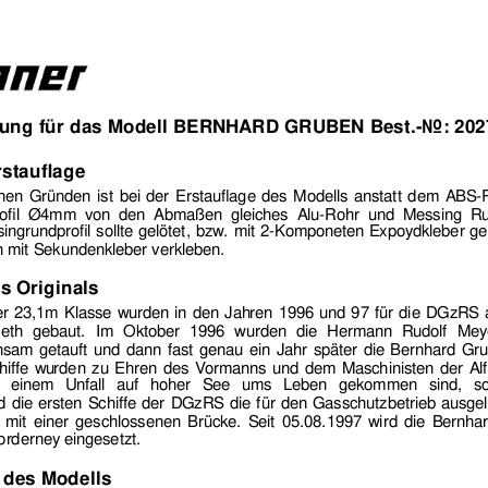
tung für das Modell BERNHARD GRUBEN
Best.-Nr.: 202
stauflage 
chen Gründen ist 
bei der Erstauflage de
s Modells anstatt dem ABS
ofil Ø4mm v
on den Abmaßen gleiches Alu-Rohr 
und Messing Run
grundprofil sollte gelötet, bzw. 
mit 2-Kompo
neten Expoydkleber ge
ch mit Sekundenkleber verkle
ben. 
s Originals 
der 23,1m Klasse wurden in den Jah
ren 1996 und 97 für die DGzRS 
leth gebaut. Im Oktober 
1996 wurden die Herman
n Rudolf Mey
nsam 
getauft und dann fast ge
nau ein 
Jahr später die
 Bernhard Gr
hiffe wu
rden zu Ehren des Vo
rmanns
 und dem
 Maschinisten der Alf
 einem Unfall auf hohe
r See ums Leben gekommen sind, so
d die 
ersten Schiffe der DGzRS die 
für den
 Gasschutzbetrie
b ausgel
 mit ein
er geschlossenen Brüc
ke
. Seit 05.08.1997 wird die Bernha
orderney eingesetzt. 
des Modells 