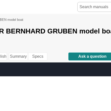
EN model boat
 BERNHARD GRUBEN model boat
lish
Summary
Specs
Ask a question