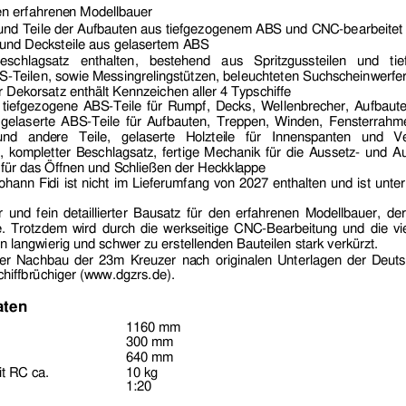
en erfahrene
n Modellbauer 
nd Teile der Aufbauten au
s tiefgezogenem ABS und CNC-bearbeitet 
 und Deckst
eile aus gelasertem ABS 
eschlagsatz enthalten, beste
hend 
aus Spritzgussteilen u
nd ti
S-Teilen, sowie Messingrelingstütz
en, beleuc
hteten Suchscheinwerfer
 Dekorsatz 
enthält Kennzeichen aller 4
 Typschiffe 
: tiefgezogene ABS-Te
ile für Rumpf, Decks, 
Wellenbrecher, Aufbaut
 gelaserte ABS-Teile für 
Aufbauten, Tr
eppen, Winden, Fensterra
hme
und ande
re Teile, gelaserte Holztei
le für Innenspanten und
 Ve
r, kompletter Beschlagsat
z, fertige Me
chanik für die Aussetz- und 
für das Öffnen und Schli
eßen der Heckkl
appe 
ohann Fi
di ist nicht im Lieferumfang von 20
27 enthalten und ist unte
r und fein d
etaillierter Bausatz für d
en
 erfahrenen Modellbauer, de
 Trotzdem wird durch die werkseitige
 CNC-Bearbeitung und die vi
en langwierig und schwer 
zu
 erstellenden Bauteilen stark verkürzt. 
uer Nachbau der 23m Kreuzer na
ch originalen Unterlagen der Deut
s
chiffbrüchige
r (www.dgzrs.de). 
ten 
   1160 
mm 
   300 
mm 
e 
a. 
  640 
mm 
t RC ca. 
10 kg 
 
   1:20 