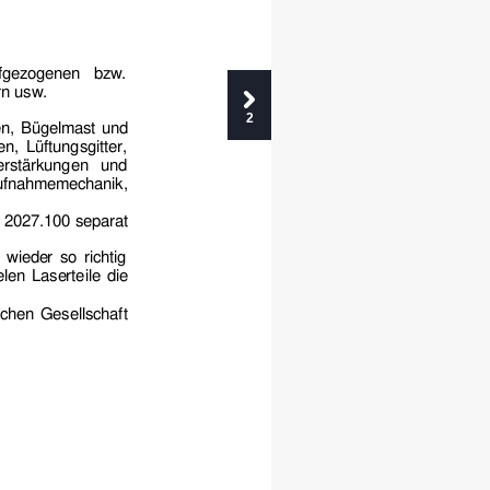
 
efgezogenen bzw. 
n usw. 
2
en, Bügelmast und 
n, Lüftungsgitter, 
rstärkungen und
Aufnahmem
echanik, 
r 2027.1
00 separat 
r wiede
r so richtig 
elen Lase
rteile die 
chen Gesellschaft 