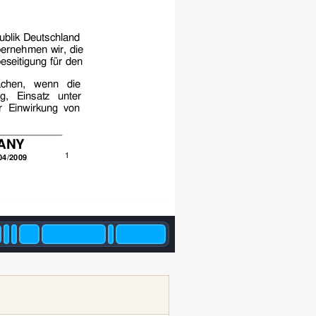
blik 
Deutschland 
bernehmen wi
r, die 
be
seitigung für den
a
chen, wenn die 
g, Einsat
z unter 
r Einwirkun
g von 
ANY
1
04/2009