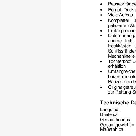
Bausatz für d
•
Rumpf, Deck u
•
Viele Aufbau-
•
Kompletter B
•
gelaserten AB
Umfangreicher
•
Lieferumfang
•
andere Teile,
Heckkästen 
Schiffsstände
Mechanikteile 
Tochterboot J
•
erhältlich 
Umfangreiche
•
bauen möchte.
Bauzeit bei d
Originalget
re
•
zur Rettung S
Technische Da
Länge 
ca. 
Breite 
ca. 
Gesamthöh
c
Gesamtgewicht mi
Maßstab 
ca.