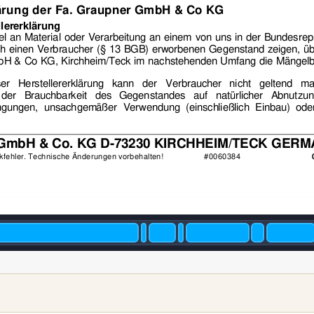
lärung der Fa. Graupner GmbH & Co KG
llererklärung
el an Material oder V
erarbeitung an einem von uns in d
er Bundesrepu
ch einen 
Verbraucher (§ 13 BGB
)
 erworbene
n Gegenstand 
zeigen, ü
bH & Co KG, Kirchh
eim/Teck im nachstehende
n Umfang die Mängel
r Herstellererklä
rung kann der Verbrauch
er nicht geltend m
g der Brauchbarkeit des G
egenst
andes auf natürlicher Abnutzun
ngungen, unsachgem
äßer Verwendung (einsch
ließlich Einbau) ode
mbH & Co. KG D-
73230 KIRCHHEI
M/TECK GERM
ckfehler. Technische Änderungen vorbehalten
! 
#0060384 