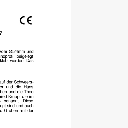
7 
-Rohr Ø5/4mm und 
dprofil beigelegt
klebt werden. Das 
auf der Schweers-
er und die Han
s 
uben 
und die Theo 
ried 
Krupp, die im 
 benannt. Die
se 
egt sind und 
auch 
rd Gruben auf der 