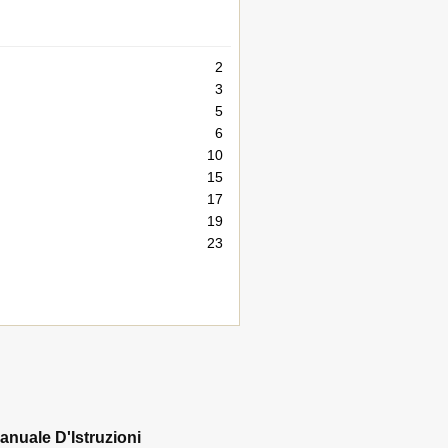
2
3
5
6
10
15
17
19
23
anuale D'Istruzioni