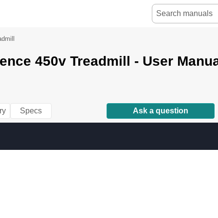
dmill
ence 450v Treadmill - User Manua
ry
Specs
Ask a question