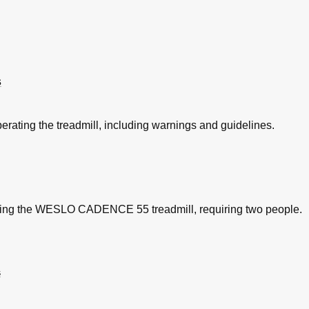
s
operating the treadmill, including warnings and guidelines.
bling the WESLO CADENCE 55 treadmill, requiring two people.
s