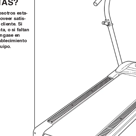
T
AS?
sotros esta-
oveer satis-
cliente. Si
a, o si faltan
óngase en
ablecimiento
uipo.