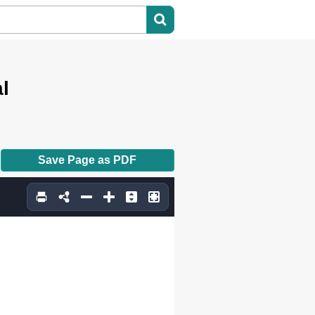
l
Save Page as PDF