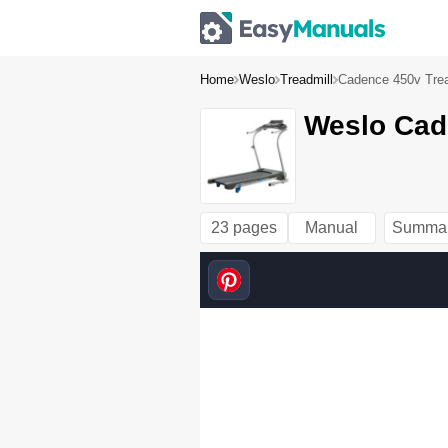
Home
Weslo
Treadmill
Cadence 450v Trea
Weslo Cad
23 pages
Manual
Summa