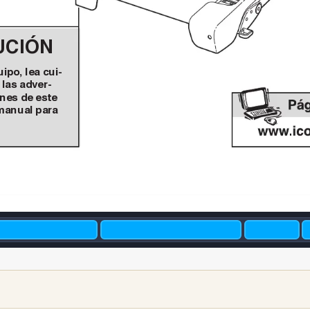
UCIÓN
ipo, lea cui-
las adver-
ones de este
manual para 