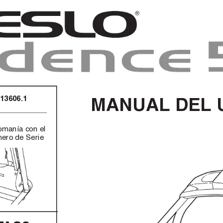
MANUAL DEL 
13606.1
omanía con el
ero de Serie